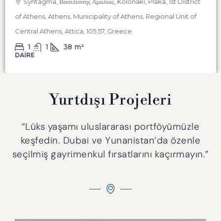
Syntagma, Βασιλίσσης Αμαλίας, Kolonaki, Plaka, 1st District
of Athens, Athens, Municipality of Athens, Regional Unit of
Central Athens, Attica, 105 57, Greece
1
1
38
m²
DAIRE
Yurtdışı Projeleri
“Lüks yaşamı uluslararası portföyümüzle
keşfedin. Dubai ve Yunanistan’da özenle
seçilmiş gayrimenkul fırsatlarını kaçırmayın.”