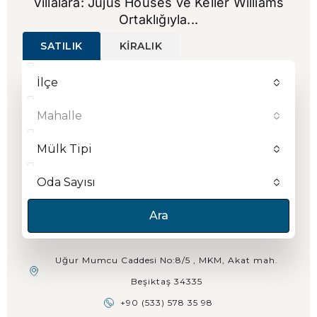
Villalara: Jujus Houses
ve
Keller Williams
Ortaklığıyla...
SATILIK
KIRALIK
İlçe
Mahalle
Mülk Tipi
Oda Sayısı
Ara
Uğur Mumcu Caddesi No:8/5 , MKM, Akat mah.
Beşiktaş 34335
+90 (533) 578 35 98