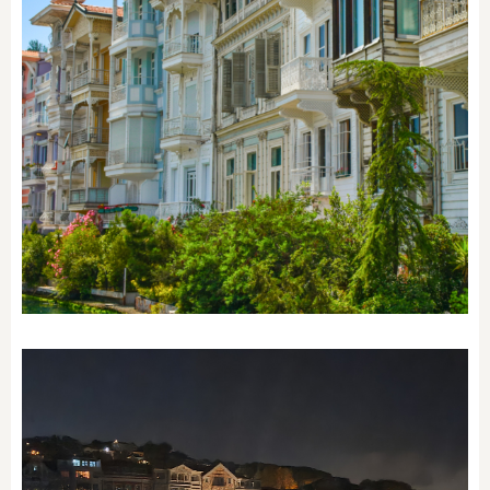
SEMTI KEŞFET
Arnavutköy / Kuruçeşme