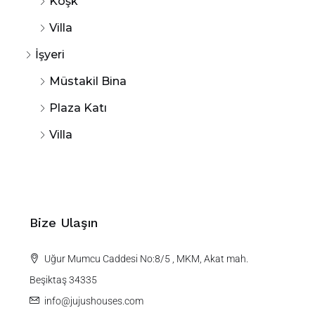
Köşk
Villa
İşyeri
Müstakil Bina
Plaza Katı
Villa
Bize Ulaşın
Uğur Mumcu Caddesi No:8/5 , MKM, Akat mah.
Beşiktaş 34335
info@jujushouses.com