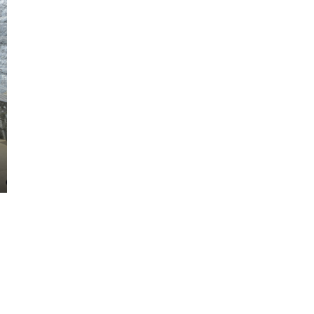
560.000.000 TL
Sarıyer Yeniköy Villalar Bölgesi Kesintis
Boğaz Manzaralı Satılık Villa
Sarıyer, Yeniköy Mahallesi, Istanbul, Marmar
Region, Turkey
7
5
550
m²
VILLA