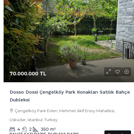
70.000.000 TL
Dosso Dossi Çengelköy Park Konakları Satılık Bahçe
Dubleksi
Çengelköy Park Evleri, Mehmet Akif Ersoy Mahallesi,
Üsküdar, Istanbul, Turkey
4
2
350
m²