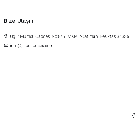
Bize Ulaşın
Uğur Mumcu Caddesi No:8/5 , MKM, Akat mah. Beşiktaş 34335
info@jujushouses.com