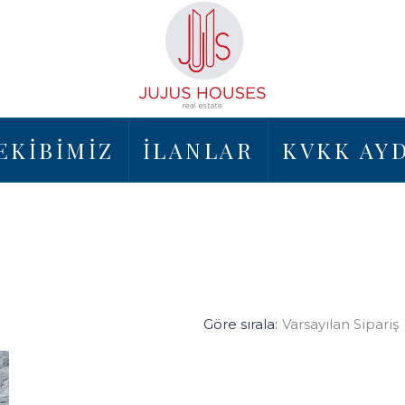
EKİBİMİZ
İLANLAR
KVKK AY
Göre sırala:
Varsayılan Sipariş