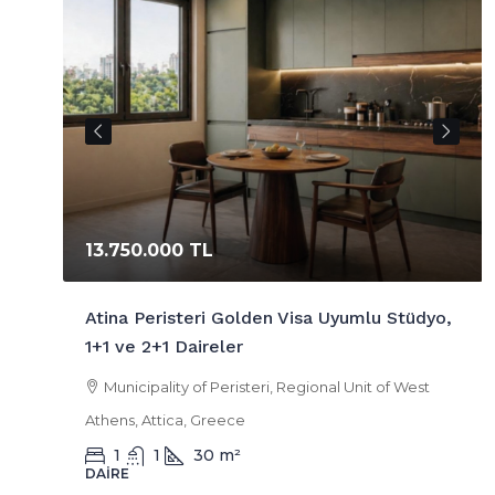
13.750.000 TL
iz
Atina Peristeri Golden Visa Uyumlu Stüdyo,
1+1 ve 2+1 Daireler
a
Municipality of Peristeri, Regional Unit of West
Athens, Attica, Greece
1
1
30
m²
DAIRE