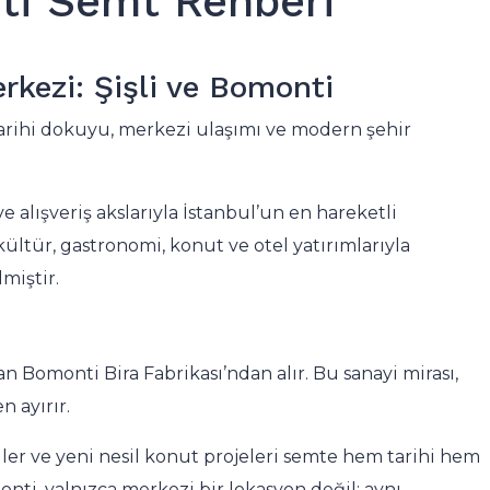
nti Semt Rehberi
rkezi: Şişli ve Bomonti
tarihi dokuyu, merkezi ulaşımı ve modern şehir
ve alışveriş akslarıyla İstanbul’un en hareketli
kültür, gastronomi, konut ve otel yatırımlarıyla
miştir.
200.000 TL
Tarabya Nurol Sitesi Boğaz Manzaralı
 Bomonti Bira Fabrikası’ndan alır. Bu sanayi mirası,
Kiralık 3+1
 ayırır.
Tarabya Bayırı, Tarabya Bayırı Caddesi, Tara
eller ve yeni nesil konut projeleri semte hem tarihi hem
Mahallesi, Sarıyer, Istanbul, Marmara Region, 34
nti, yalnızca merkezi bir lokasyon değil; aynı