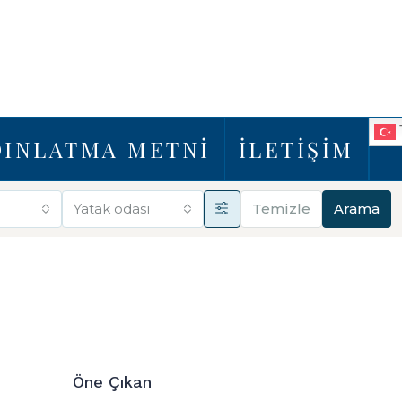
DINLATMA METNİ
İLETİŞİM
Yatak odası
Temizle
Arama
Öne Çıkan