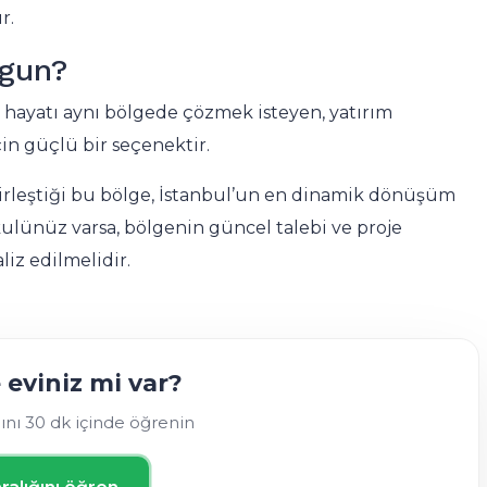
r.
ygun?
al hayatı aynı bölgede çözmek isteyen, yatırım
çin güçlü bir seçenektir.
birleştiği bu bölge, İstanbul’un en dinamik dönüşüm
kulünüz varsa, bölgenin güncel talebi ve proje
aliz edilmelidir.
eviniz mi var?
ğını 30 dk içinde öğrenin