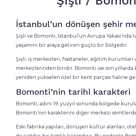
Şişli / Bomo
İstanbul’un dönüşen şehir me
Şişli ve Bomonti, İstanbul’un Avrupa Yakası’nda 
yaşamını bir araya getiren güçlü bir bölgedir.
Şişli; iş merkezleri, hastaneler, eğitim kurumları 
merkezlerinden biridir. Bomonti ise son yıllarda 
yeniden yükselen özel bir kent parçası haline gel
Bomonti’nin tarihi karakteri
Bomonti, adını 19. yüzyıl sonunda bölgede kurulan
Bomonti’nin karakterini diğer merkezi semtlerden
Eski fabrika yapıları, dönüşen kültür alanları, ot
de çağdaş bir kimlik kazandırır. Bu nedenle Bomo