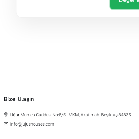
Değer a
Bize Ulaşın
Uğur Mumcu Caddesi No:8/5 , MKM, Akat mah. Beşiktaş 34335
info@jujushouses.com