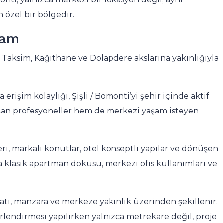
Turkey
özel bir bölgedir.
3
2
200
m²
DAIRE
şam
Taksim, Kağıthane ve Dolapdere akslarına yakınlığıyla
a erişim kolaylığı, Şişli / Bomonti’yi şehir içinde aktif
lışan profesyoneller hem de merkezi yaşam isteyen
i, markalı konutlar, otel konseptli yapılar ve dönüşen
aha klasik apartman dokusu, merkezi ofis kullanımları ve
onatı, manzara ve merkeze yakınlık üzerinden şekillenir.
lendirmesi yapılırken yalnızca metrekare değil, proje