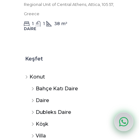
Regional Unit of Central Athens, Attica, 105 57,
Greece
1
1
38
m²
DAIRE
Keşfet
Konut
Bahçe Katı Daire
Daire
Dubleks Daire
Köşk
Villa