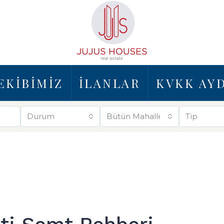
EKİBİMİZ
İLANLAR
KVKK AY
Durum
Bütün Mahalleler
Tip